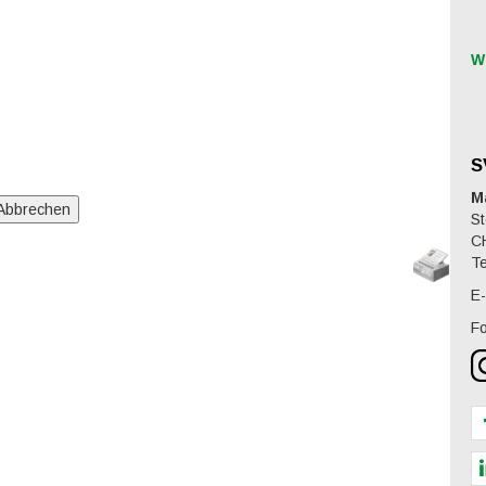
W
S
M
St
C
Te
E-
Fo