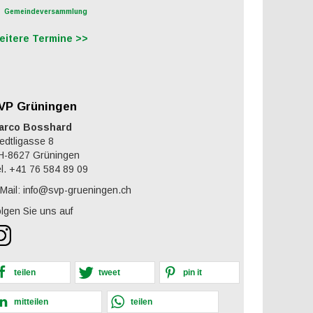
Gemeindeversammlung
eitere Termine >>
VP Grüningen
arco Bosshard
edtligasse 8
H-8627 Grüningen
l. +41 76 584 89 09
Mail: info@svp-grueningen.ch
lgen Sie uns auf
teilen
tweet
pin it
mitteilen
teilen