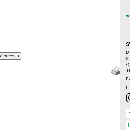
W
S
M
St
C
Te
E-
Fo