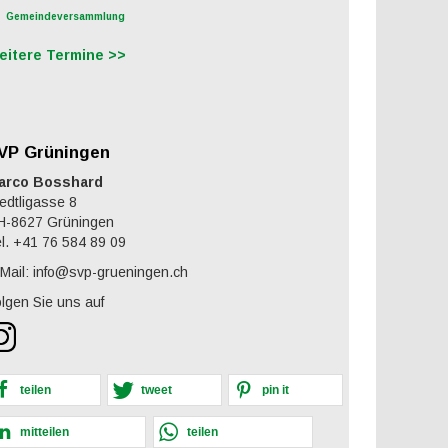
Gemeindeversammlung
eitere Termine >>
VP Grüningen
arco Bosshard
edtligasse 8
H-8627 Grüningen
l. +41 76 584 89 09
Mail: info@svp-grueningen.ch
lgen Sie uns auf
teilen
tweet
pin it
mitteilen
teilen