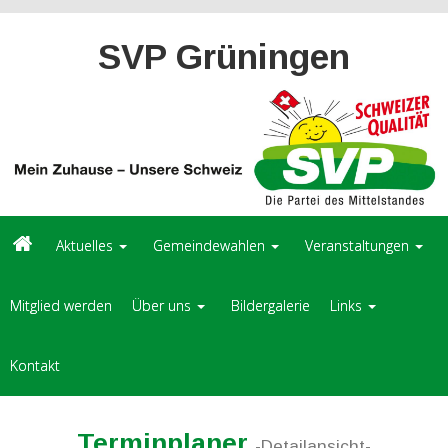
SVP Grüningen
Aktuelles
Gemeindewahlen
Veranstaltungen
Mitglied werden
Über uns
Bildergalerie
Links
Kontakt
Terminplaner
-Detailansicht-