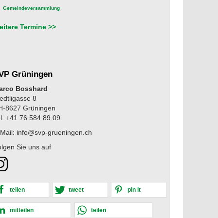
Gemeindeversammlung
eitere Termine >>
VP Grüningen
arco Bosshard
edtligasse 8
H-8627 Grüningen
l. +41 76 584 89 09
Mail: info@svp-grueningen.ch
lgen Sie uns auf
teilen
tweet
pin it
mitteilen
teilen