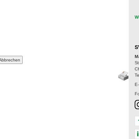
W
S
M
St
C
Te
E-
Fo