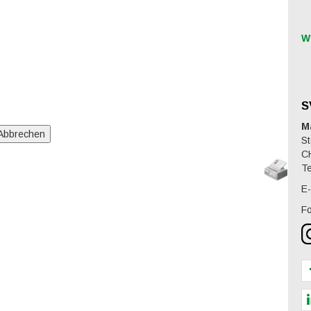
W
S
M
St
C
Te
E-
Fo