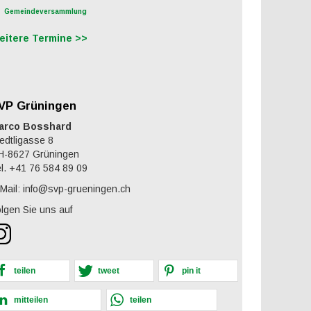
Gemeindeversammlung
eitere Termine >>
VP Grüningen
arco Bosshard
edtligasse 8
H-8627 Grüningen
l. +41 76 584 89 09
Mail: info@svp-grueningen.ch
lgen Sie uns auf
teilen
tweet
pin it
mitteilen
teilen