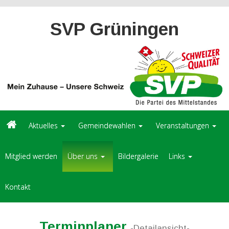
SVP Grüningen
Aktuelles
Gemeindewahlen
Veranstaltungen
Mitglied werden
Über uns
Bildergalerie
Links
Kontakt
Terminplaner
-Detailansicht-