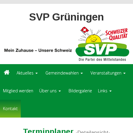
SVP Grüningen
Aktuelles
Gemeindewahlen
Veranstaltungen
Mitglied werden
Über uns
Bildergalerie
Links
Kontakt
Terminplaner
-Detailansicht-