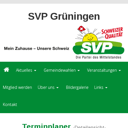
SVP Grüningen
Aktuelles
Gemeindewahlen
Veranstaltungen
Mitglied werden
Über uns
Bildergalerie
Links
Kontakt
Terminplaner
-Detailansicht-