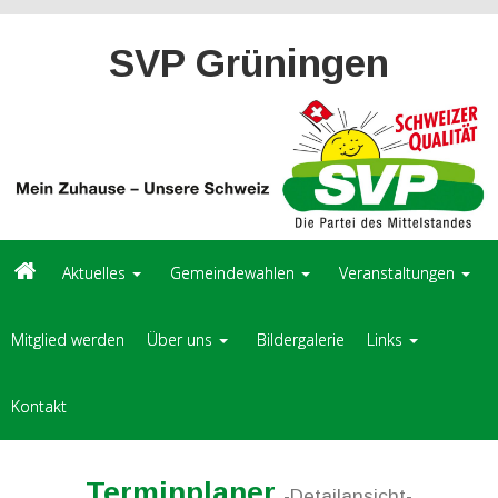
SVP Grüningen
Aktuelles
Gemeindewahlen
Veranstaltungen
Mitglied werden
Über uns
Bildergalerie
Links
Kontakt
Terminplaner
-Detailansicht-