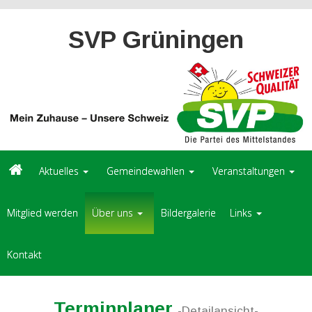
SVP Grüningen
Aktuelles
Gemeindewahlen
Veranstaltungen
Mitglied werden
Über uns
Bildergalerie
Links
Kontakt
Terminplaner
-Detailansicht-