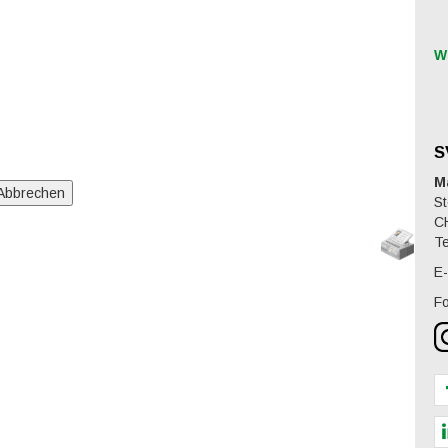
W
S
M
St
C
Te
E-
Fo