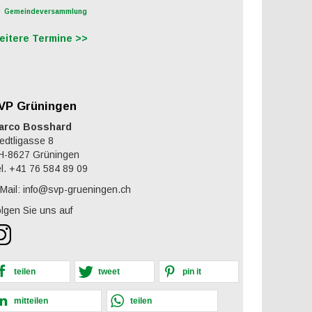
Gemeindeversammlung
eitere Termine >>
VP Grüningen
arco Bosshard
edtligasse 8
H-8627 Grüningen
l. +41 76 584 89 09
Mail: info@svp-grueningen.ch
lgen Sie uns auf
teilen
tweet
pin it
mitteilen
teilen