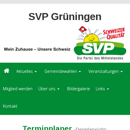
SVP Grüningen
Aktuelles
Gemeindewahlen
Veranstaltungen
Mitglied werden
Über uns
Bildergalerie
Links
Kontakt
Terminplaner
-Detailansicht-