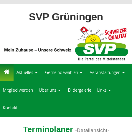
SVP Grüningen
Aktuelles
Gemeindewahlen
Veranstaltungen
Mitglied werden
Über uns
Bildergalerie
Links
Kontakt
Terminplaner
-Detailansicht-