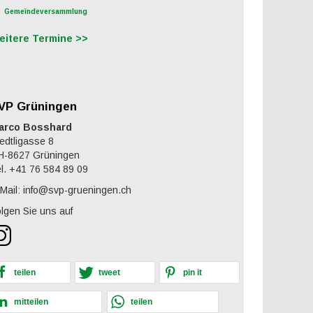
Gemeindeversammlung
eitere Termine >>
VP Grüningen
arco Bosshard
edtligasse 8
H-8627 Grüningen
l. +41 76 584 89 09
Mail: info@svp-grueningen.ch
lgen Sie uns auf
teilen
tweet
pin it
mitteilen
teilen