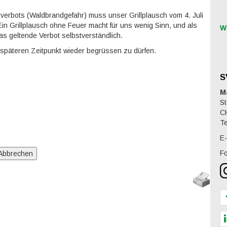
verbots (Waldbrandgefahr) muss unser Grillplausch vom 4. Juli
in Grillplausch ohne Feuer macht für uns wenig Sinn, und als
W
as geltende Verbot selbstverständlich.
 späteren Zeitpunkt wieder begrüssen zu dürfen.
S
M
St
C
Te
E-
Fo