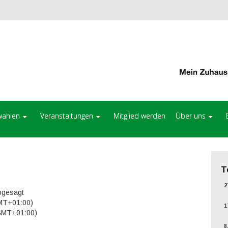
ahlen
Veranstaltungen
Mitglied werden
Über uns
T
27
abgesagt
GMT+01:00)
17
(GMT+01:00)
8.