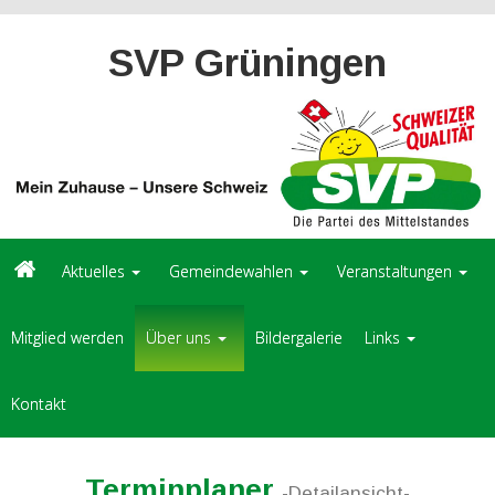
SVP Grüningen
Aktuelles
Gemeindewahlen
Veranstaltungen
Mitglied werden
Über uns
Bildergalerie
Links
Kontakt
Terminplaner
-Detailansicht-