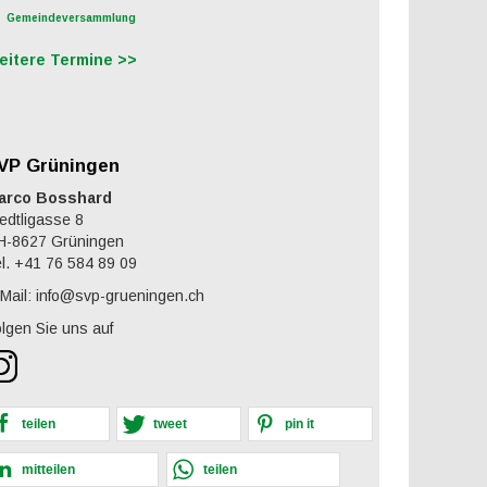
Gemeindeversammlung
eitere Termine >>
VP Grüningen
arco Bosshard
edtligasse 8
H-8627 Grüningen
l. +41 76 584 89 09
Mail: info@svp-grueningen.ch
lgen Sie uns auf
teilen
tweet
pin it
mitteilen
teilen