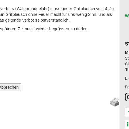
verbots (Waldbrandgefahr) muss unser Grillplausch vom 4. Juli
in Grillplausch ohne Feuer macht für uns wenig Sinn, und als
W
as geltende Verbot selbstverständlich.
 späteren Zeitpunkt wieder begrüssen zu dürfen.
S
M
St
C
Te
E-
Fo