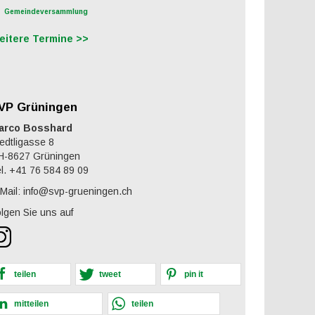
Gemeindeversammlung
eitere Termine >>
VP Grüningen
arco Bosshard
edtligasse 8
H-8627 Grüningen
l. +41 76 584 89 09
Mail: info@svp-grueningen.ch
lgen Sie uns auf
teilen
tweet
pin it
mitteilen
teilen