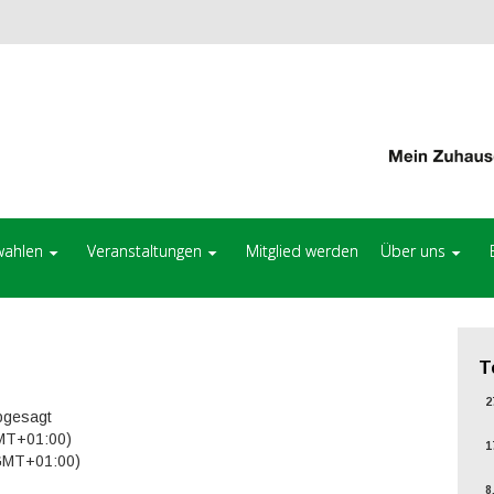
ahlen
Veranstaltungen
Mitglied werden
Über uns
T
27
abgesagt
GMT+01:00)
17
(GMT+01:00)
8.