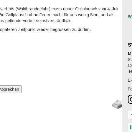
verbots (Waldbrandgefahr) muss unser Grillplausch vom 4. Juli
in Grillplausch ohne Feuer macht für uns wenig Sinn, und als
W
as geltende Verbot selbstverständlich.
 späteren Zeitpunkt wieder begrüssen zu dürfen.
S
M
St
C
Te
E-
Fo