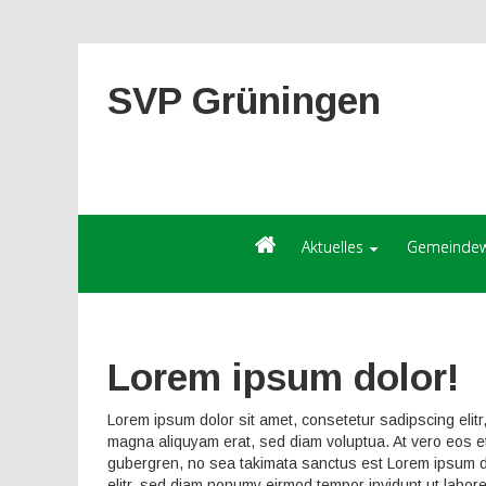
SVP Grüningen
Aktuelles
Gemeindew
Lorem ipsum dolor!
Lorem ipsum dolor sit amet, consetetur sadipscing elit
magna aliquyam erat, sed diam voluptua. At vero eos et
gubergren, no sea takimata sanctus est Lorem ipsum do
elitr, sed diam nonumy eirmod tempor invidunt ut labor