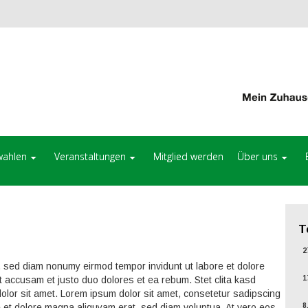
ahlen
Veranstaltungen
Mitglied werden
Über uns
T
27
r, sed diam nonumy eirmod tempor invidunt ut labore et dolore
 accusam et justo duo dolores et ea rebum. Stet clita kasd
17
lor sit amet. Lorem ipsum dolor sit amet, consetetur sadipscing
e et dolore magna aliquyam erat, sed diam voluptua. At vero eos
8.