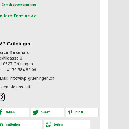
Gemeindeversammlung
eitere Termine >>
VP Grüningen
arco Bosshard
edtligasse 8
H-8627 Grüningen
l. +41 76 584 89 09
Mail: info@svp-grueningen.ch
lgen Sie uns auf
teilen
tweet
pin it
mitteilen
teilen