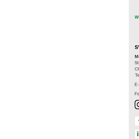
W
S
M
St
C
Te
E-
Fo