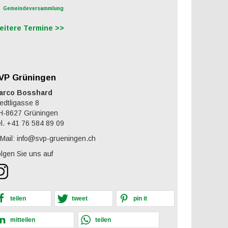
Gemeindeversammlung
eitere Termine >>
VP Grüningen
arco Bosshard
edtligasse 8
H-8627 Grüningen
l. +41 76 584 89 09
Mail: info@svp-grueningen.ch
lgen Sie uns auf
teilen
tweet
pin it
mitteilen
teilen