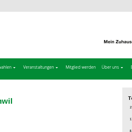
ahlen
Veranstaltungen
Mitglied werden
Über uns
T
nwil
27
17
8.