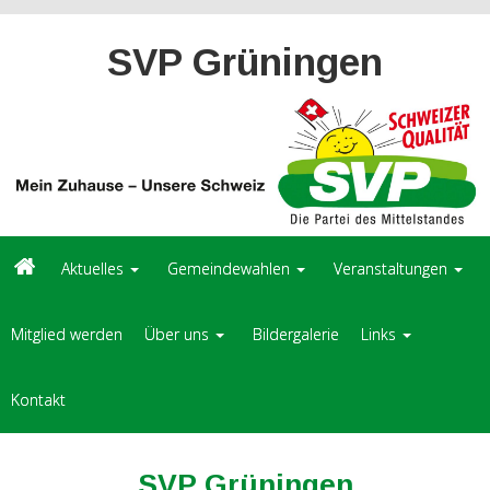
SVP Grüningen
Aktuelles
Gemeindewahlen
Veranstaltungen
Mitglied werden
Über uns
Bildergalerie
Links
Kontakt
SVP Grüningen