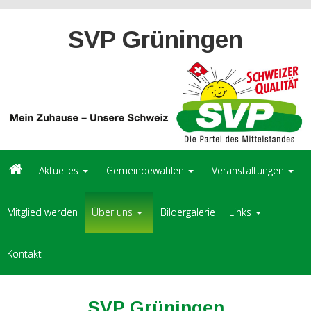
SVP Grüningen
Aktuelles
Gemeindewahlen
Veranstaltungen
Mitglied werden
Über uns
Bildergalerie
Links
Kontakt
SVP Grüningen